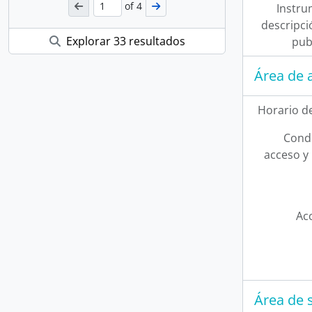
of 4
Instru
descripci
Explorar 33 resultados
pub
Área de 
Horario d
Condi
acceso y 
Acc
Área de 