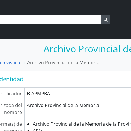
a
s
Search in b
Archivo Provincial 
chivística
Archivo Provincial de la Memoria
identidad
entificador
B-APMPBA
rizada del
Archivo Provincial de la Memoria
nombre
orma(s) de
Archivo Provincial de la Memoria de la Provi