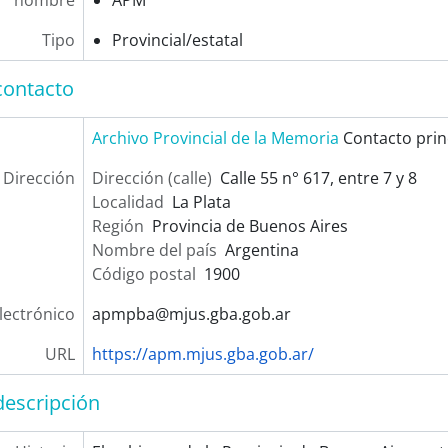
nombre
APM
Tipo
Provincial/estatal
contacto
Archivo Provincial de la Memoria
Contacto prin
Dirección
Dirección (calle)
Calle 55 n° 617, entre 7 y 8
Localidad
La Plata
Región
Provincia de Buenos Aires
Nombre del país
Argentina
Código postal
1900
lectrónico
apmpba@mjus.gba.gob.ar
URL
https://apm.mjus.gba.gob.ar/
descripción