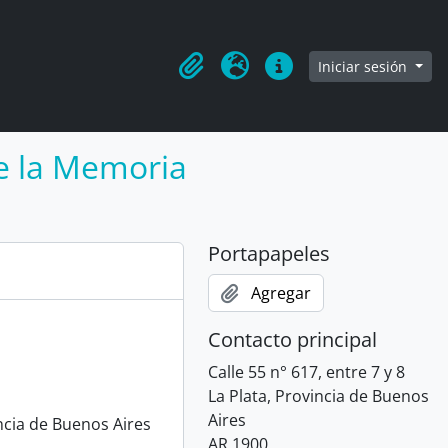
rowse page
Iniciar sesión
Portapapeles
Idioma
Enlaces rápidos
de la Memoria
Portapapeles
Agregar
Contacto principal
Calle 55 n° 617, entre 7 y 8
La Plata, Provincia de Buenos
Aires
ncia de Buenos Aires
AR 1900