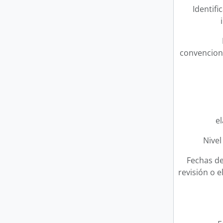
Identifi
convencion
e
Nivel
Fechas de
revisión o e