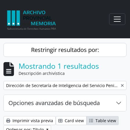
Skip to main content
Togg
Restringir resultados por:
Mostrando 1 resultados
Descripción archivística
Remove filter:
Dirección de Secretaría de Inteligencia del Servicio Penitenciario Bonaerense
Opciones avanzadas de búsqueda
Imprimir vista previa
Card view
Table view
Ordenar por: Título