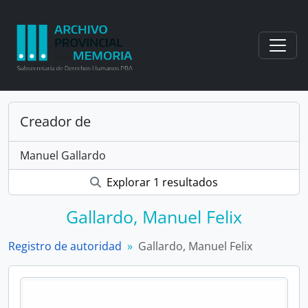
Skip to main content
Togg
Creador de
Manuel Gallardo
Explorar 1 resultados
Gallardo, Manuel Felix
Registro de autoridad
Gallardo, Manuel Felix