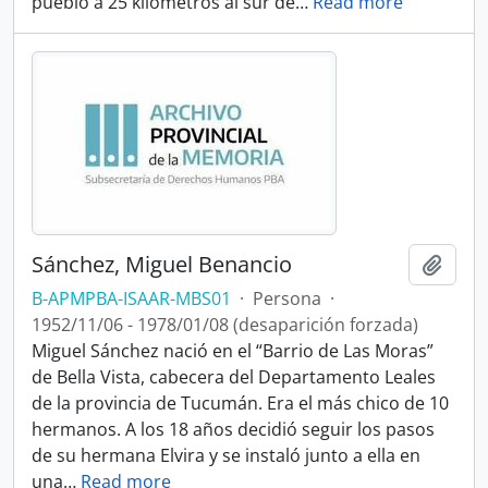
pueblo a 25 kilómetros al sur de
…
Read more
Sánchez, Miguel Benancio
Añadi
B-APMPBA-ISAAR-MBS01
·
Persona
·
1952/11/06 - 1978/01/08 (desaparición forzada)
Miguel Sánchez nació en el “Barrio de Las Moras”
de Bella Vista, cabecera del Departamento Leales
de la provincia de Tucumán. Era el más chico de 10
hermanos. A los 18 años decidió seguir los pasos
de su hermana Elvira y se instaló junto a ella en
una
…
Read more