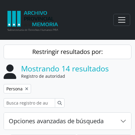
Skip to main content
Togg
Restringir resultados por:
Mostrando 14 resultados
Registro de autoridad
Remove filter:
Persona
Búsqueda
Opciones avanzadas de búsqueda