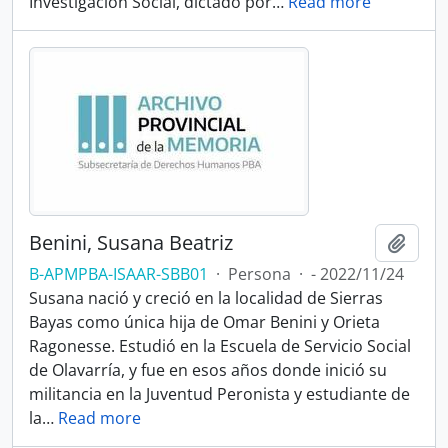
Investigación Social, dictado por
…
Read more
Benini, Susana Beatriz
Añadi
B-APMPBA-ISAAR-SBB01
·
Persona
·
- 2022/11/24
Susana nació y creció en la localidad de Sierras
Bayas como única hija de Omar Benini y Orieta
Ragonesse. Estudió en la Escuela de Servicio Social
de Olavarría, y fue en esos años donde inició su
militancia en la Juventud Peronista y estudiante de
la
…
Read more