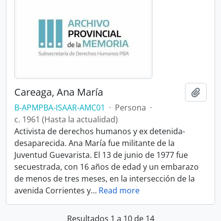
Careaga, Ana María
Añadi
B-APMPBA-ISAAR-AMC01
·
Persona
·
c. 1961 (Hasta la actualidad)
Activista de derechos humanos y ex detenida-
desaparecida. Ana María fue militante de la
Juventud Guevarista. El 13 de junio de 1977 fue
secuestrada, con 16 años de edad y un embarazo
de menos de tres meses, en la intersección de la
avenida Corrientes y
…
Read more
Resultados 1 a 10 de 14