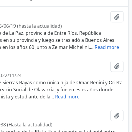
Add t
/06/19 (hasta la actualidad)
 de La Paz, provincia de Entre Ríos, República
 en su provincia y luego se trasladó a Buenos Aires
 en los años 60 junto a Zelmar Michelini,
…
Read more
Add t
2022/11/24
de Sierras Bayas como única hija de Omar Benini y Orieta
rvicio Social de Olavarría, y fue en esos años donde
nista y estudiante de la
…
Read more
Add t
38 (Hasta la actualidad)
a ciudad de La Plata. Fue dirigente estudiantil entre