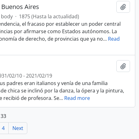
e Buenos Aires
Add t
 body
·
1875 (Hasta la actualidad)
ndencia, el fracaso por establecer un poder central
vincias por afirmarse como Estados autónomos. La
onomía de derecho, de provincias que ya no
…
Read
Add t
931/02/10 - 2021/02/19
us padres eran italianos y venía de una familia
e chica se inclinó por la danza, la ópera y la pintura,
se recibió de profesora. Se
…
Read more
 33
4
Next