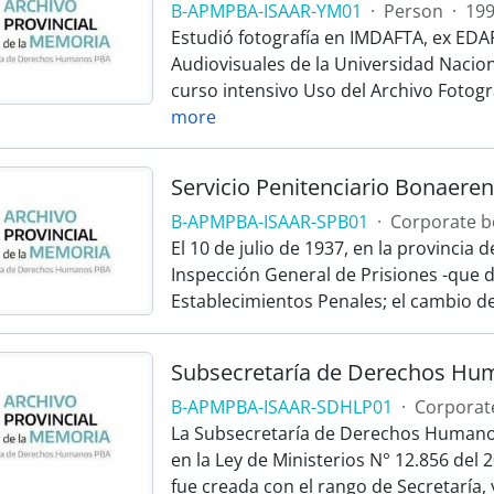
B-APMPBA-ISAAR-YM01
·
Person
·
199
Estudió fotografía en IMDAFTA, ex EDAF
Audiovisuales de la Universidad Nacio
curso intensivo Uso del Archivo Fotográ
more
Servicio Penitenciario Bonaere
B-APMPBA-ISAAR-SPB01
·
Corporate b
El 10 de julio de 1937, en la provincia
Inspección General de Prisiones -que d
Establecimientos Penales; el cambio d
Subsecretaría de Derechos Hum
B-APMPBA-ISAAR-SDHLP01
·
Corporat
La Subsecretaría de Derechos Humanos 
en la Ley de Ministerios N° 12.856 del
fue creada con el rango de Secretaría, y