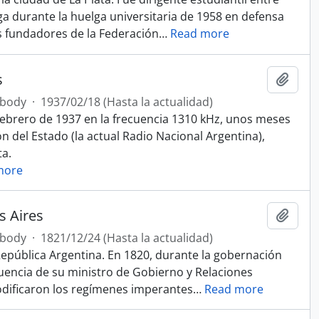
ga durante la huelga universitaria de 1958 en defensa
s fundadores de la Federación
…
Read more
s
Add t
 body
·
1937/02/18 (Hasta la actualidad)
 febrero de 1937 en la frecuencia 1310 kHz,​ unos meses
n del Estado (la actual Radio Nacional Argentina),
ta.
more
s Aires
Add t
 body
·
1821/12/24 (Hasta la actualidad)
 República Argentina. En 1820, durante la gobernación
luencia de su ministro de Gobierno y Relaciones
odificaron los regímenes imperantes
…
Read more