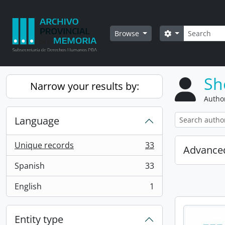
Skip to main content
Search
Search options
Browse
Sh
Narrow your results by:
Author
Language
Unique records
33
Advanced
, 33 results
Spanish
33
, 33 results
English
1
, 1 results
Entity type