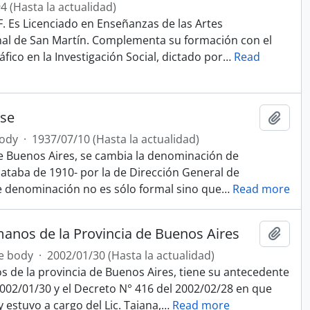
4 (Hasta la actualidad)
. Es Licenciado en Enseñanzas de las Artes
nal de San Martín. Complementa su formación con el
fico en la Investigación Social, dictado por
…
Read
nse
Add t
ody
·
1937/07/10 (Hasta la actualidad)
 de Buenos Aires, se cambia la denominación de
ataba de 1910- por la de Dirección General de
e denominación no es sólo formal sino que
…
Read more
anos de la Provincia de Buenos Aires
Add t
e body
·
2002/01/30 (Hasta la actualidad)
de la provincia de Buenos Aires, tiene su antecedente
 2002/01/30 y el Decreto N° 416 del 2002/02/28 en que
 estuvo a cargo del Lic. Taiana,
…
Read more