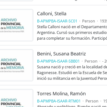
Calloni, Stella
B-APMPBA-ISAAR-SC01
·
Person
·
1935
Stella Calloni nació en el Departamento
Argentina. Cursó sus primeros estudios
para completar su formación. Participó
Benini, Susana Beatriz
B-APMPBA-ISAAR-SBB01
·
Person
·
- 
Susana nació y creció en la localidad 
Ragonesse. Estudió en la Escuela de Se
inició su militancia en la Juventud Pero
Torres Molina, Ramón
B-APMPBA-ISAAR-RTM01
·
Person
·
19
Abogado y politólogo, Ramón nació en l