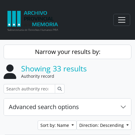
Skip to main content
Togg
Narrow your results by:
Showing 33 results
Authority record
Search
Advanced search options
Sort by: Name
Direction: Descending