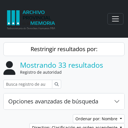
Skip to main content
Togg
Restringir resultados por:
Mostrando 33 resultados
Registro de autoridad
Búsqueda
Opciones avanzadas de búsqueda
Ordenar por: Nombre
Direction: Clasificación en orden ascendente