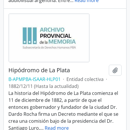
audiovisual argentina. Entre
…
Read more
Hipódromo de La Plata
Añadi
B-APMPBA-ISAAR-HLP01
·
Entidad colectiva
·
1882/12/11 (Hasta la actualidad)
La historia del Hipódromo de La Plata comienza el
11 de diciembre de 1882, a partir de que el
entonces gobernador y fundador de la ciudad Dr.
Dardo Rocha firma un Decreto mediante el que se
crea una comisión bajo de la presidencia del Dr.
Santiago Luro,
…
Read more