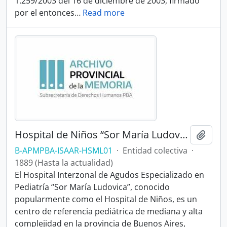
1.259/2003 del 16 de diciembre de 2003, firmado
por el entonces
…
Read more
Hospital de Niños “Sor María Ludovica”
Añadi
B-APMPBA-ISAAR-HSML01
·
Entidad colectiva
·
1889 (Hasta la actualidad)
El Hospital Interzonal de Agudos Especializado en
Pediatría “Sor María Ludovica”, conocido
popularmente como el Hospital de Niños, es un
centro de referencia pediátrica de mediana y alta
complejidad en la provincia de Buenos Aires,