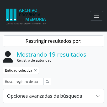
Skip to main content
Togg
Restringir resultados por:
Mostrando 19 resultados
Registro de autoridad
Remove filter:
Entidad colectiva
Búsqueda
Opciones avanzadas de búsqueda