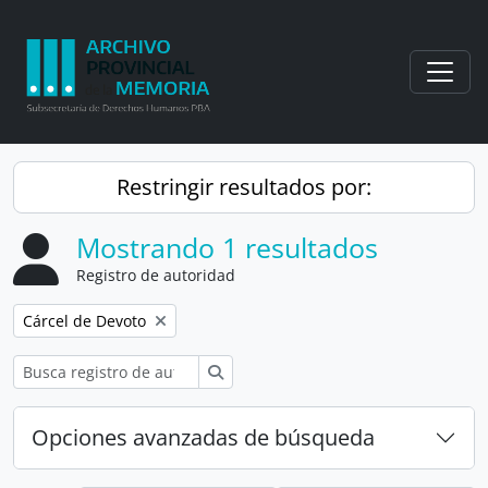
Skip to main content
Togg
Restringir resultados por:
Mostrando 1 resultados
Registro de autoridad
Remove filter:
Cárcel de Devoto
Búsqueda
Opciones avanzadas de búsqueda