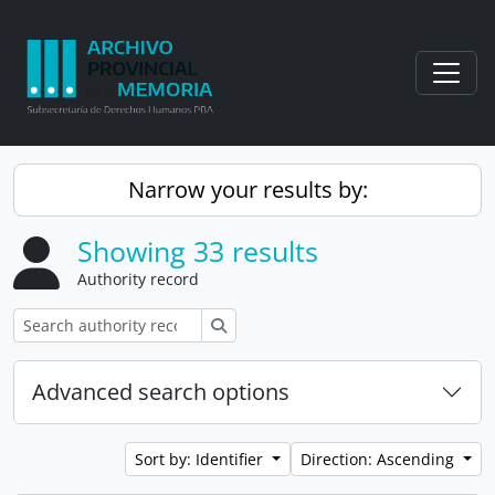
Skip to main content
Togg
Narrow your results by:
Showing 33 results
Authority record
Search
Advanced search options
Sort by: Identifier
Direction: Ascending