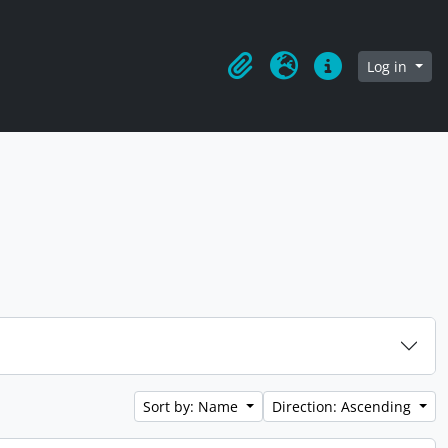
owse page
Log in
Clipboard
Language
Quick links
Sort by: Name
Direction: Ascending