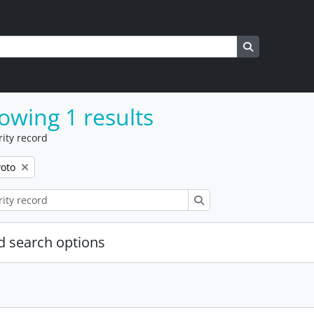
Search in br
owing 1 results
ity record
voto
Search
 search options