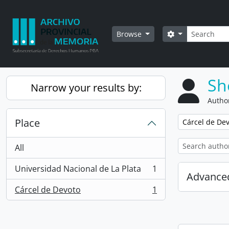
Skip to main content
Search
Search options
Browse
Sh
Narrow your results by:
Author
Place
Remove filter:
Cárcel de De
All
Universidad Nacional de La Plata
1
, 1 results
Advanced
Cárcel de Devoto
1
, 1 results