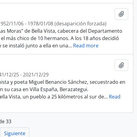
Añadi
1952/11/06 - 1978/01/08 (desaparición forzada)
Las Moras” de Bella Vista, cabecera del Departamento
 el más chico de 10 hermanos. A los 18 años decidió
 se instaló junto a ella en una
…
Read more
Añadi
41/12/25 - 2021/12/29
onista y poeta Miguel Benancio Sánchez, secuestrado en
 su casa en Villa España, Berazategui.
lla Vista, un pueblo a 25 kilómetros al sur de
…
Read
de 33
Siguiente