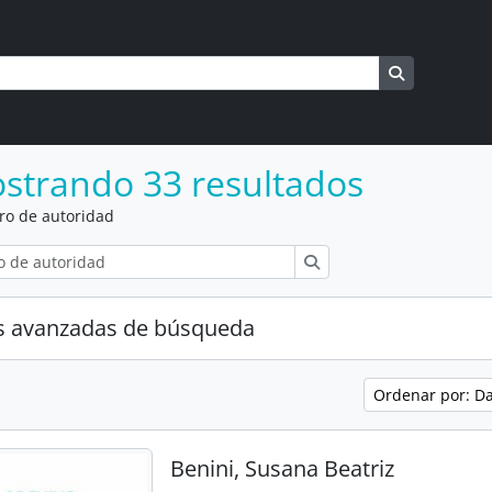
a
s
Search in b
strando 33 resultados
ro de autoridad
Búsqueda
s avanzadas de búsqueda
Ordenar por: D
Benini, Susana Beatriz