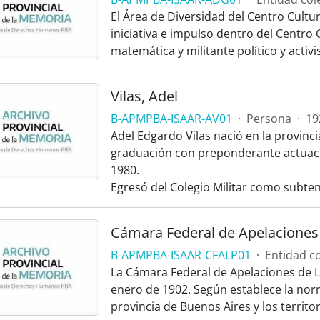
El Área de Diversidad del Centro Cultur
iniciativa e impulso dentro del Centro 
matemática y militante político y activis
Vilas, Adel
B-APMPBA-ISAAR-AV01
·
Persona
·
19
Adel Edgardo Vilas nació en la provinci
graduación con preponderante actuació
1980.
Egresó del Colegio Militar como subten
Cámara Federal de Apelaciones 
B-APMPBA-ISAAR-CFALP01
·
Entidad co
La Cámara Federal de Apelaciones de La
enero de 1902. Según establece la no
provincia de Buenos Aires y los territo