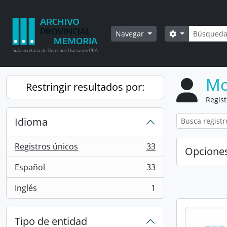
Skip to main content
Búsqued
Search option
Navegar
Mo
Restringir resultados por:
Regist
Idioma
Registros únicos
33
Opcione
, 33 resultados
Español
33
, 33 resultados
Inglés
1
, 1 resultados
Tipo de entidad