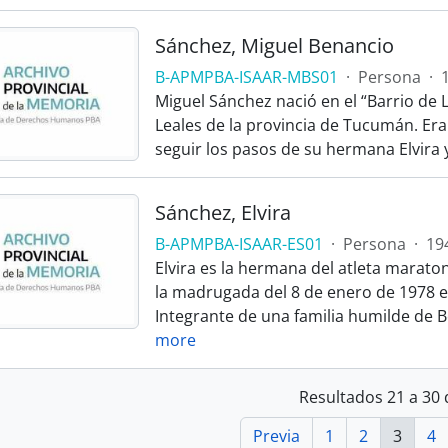
Sánchez, Miguel Benancio
B-APMPBA-ISAAR-MBS01
·
Persona
·
Miguel Sánchez nació en el “Barrio de 
Leales de la provincia de Tucumán. Era
seguir los pasos de su hermana Elvira y
Sánchez, Elvira
B-APMPBA-ISAAR-ES01
·
Persona
·
19
Elvira es la hermana del atleta marat
la madrugada del 8 de enero de 1978 en
Integrante de una familia humilde de Be
more
Resultados 21 a 30 
Previa
1
2
3
4