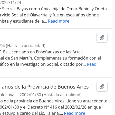
 2022/11/24
de Sierras Bayas como única hija de Omar Benini y Orieta
rvicio Social de Olavarría, y fue en esos años donde
nista y estudiante de la
…
Read more
Añadi
94 (Hasta la actualidad)
. Es Licenciado en Enseñanzas de las Artes
nal de San Martín. Complementa su formación con el
fico en la Investigación Social, dictado por
…
Read
anos de la Provincia de Buenos Aires
Añadi
olectiva
·
2002/01/30 (Hasta la actualidad)
de la provincia de Buenos Aires, tiene su antecedente
 2002/01/30 y el Decreto N° 416 del 2002/02/28 en que
 estuvo a cargo del Lic. Taiana,
…
Read more