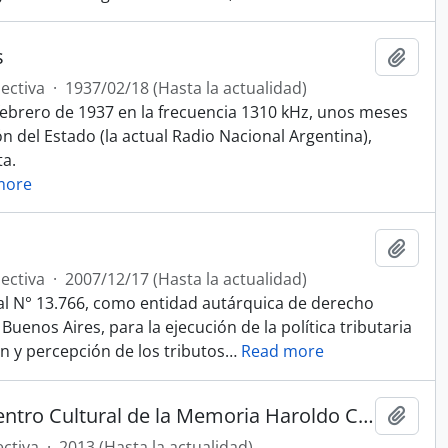
s
Añadi
ectiva
·
1937/02/18 (Hasta la actualidad)
 febrero de 1937 en la frecuencia 1310 kHz,​ unos meses
n del Estado (la actual Radio Nacional Argentina),
ta.
more
Añadi
ectiva
·
2007/12/17 (Hasta la actualidad)
ial N° 13.766, como entidad autárquica de derecho
Buenos Aires, para la ejecución de la política tributaria
n y percepción de los tributos
…
Read more
Área Diversidad y Género del Centro Cultural de la Memoria Haroldo Conti
Añadi
ectiva
·
2013 (Hasta la actualidad)