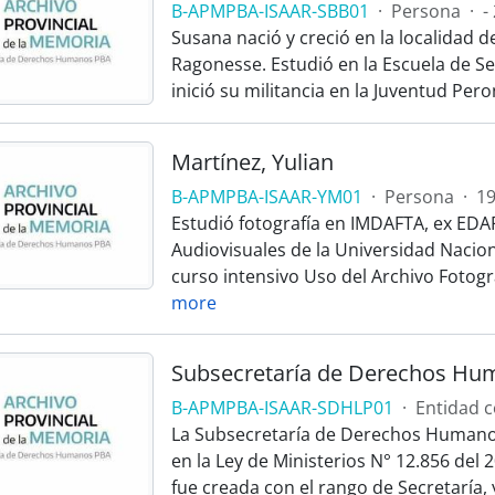
B-APMPBA-ISAAR-SBB01
·
Persona
·
-
Susana nació y creció en la localidad 
Ragonesse. Estudió en la Escuela de Se
inició su militancia en la Juventud Pero
Martínez, Yulian
B-APMPBA-ISAAR-YM01
·
Persona
·
19
Estudió fotografía en IMDAFTA, ex EDAF
Audiovisuales de la Universidad Nacio
curso intensivo Uso del Archivo Fotográ
more
Subsecretaría de Derechos Hum
B-APMPBA-ISAAR-SDHLP01
·
Entidad c
La Subsecretaría de Derechos Humanos 
en la Ley de Ministerios N° 12.856 del
fue creada con el rango de Secretaría, y