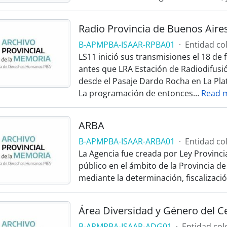
Radio Provincia de Buenos Aire
B-APMPBA-ISAAR-RPBA01
·
Entidad col
LS11 inició sus transmisiones el 18 de
antes que LRA Estación de Radiodifusió
desde el Pasaje Dardo Rocha en La Pla
La programación de entonces
…
Read 
ARBA
B-APMPBA-ISAAR-ARBA01
·
Entidad col
La Agencia fue creada por Ley Provinc
público en el ámbito de la Provincia de 
mediante la determinación, fiscalizació
B-APMPBA-ISAAR-ADG01
·
Entidad col