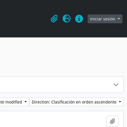
rowse page
Iniciar sesión
Portapapeles
Idioma
Enlaces rápidos
ate modified
Direction: Clasificación en orden ascendente
Añadi