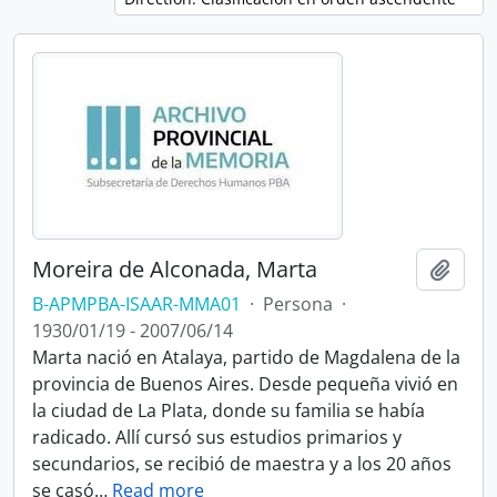
Moreira de Alconada, Marta
Añadi
B-APMPBA-ISAAR-MMA01
·
Persona
·
1930/01/19 - 2007/06/14
Marta nació en Atalaya, partido de Magdalena de la
provincia de Buenos Aires. Desde pequeña vivió en
la ciudad de La Plata, donde su familia se había
radicado. Allí cursó sus estudios primarios y
secundarios, se recibió de maestra y a los 20 años
se casó
…
Read more