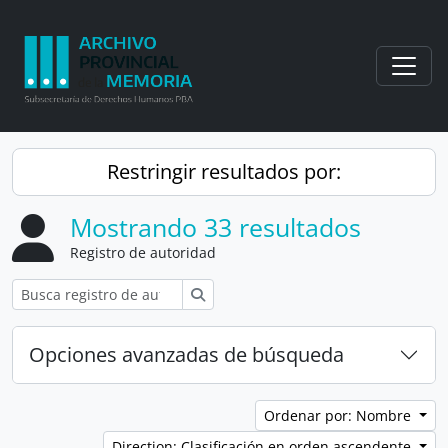
Skip to main content
Togg
Restringir resultados por:
Mostrando 33 resultados
Registro de autoridad
Búsqueda
Opciones avanzadas de búsqueda
Ordenar por: Nombre
Direction: Clasificación en orden ascendente