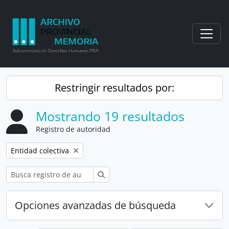
Skip to main content
Togg
Restringir resultados por:
Mostrando 19 resultados
Registro de autoridad
Remove filter:
Entidad colectiva
Búsqueda
Opciones avanzadas de búsqueda